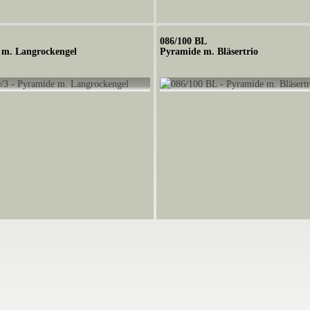
086/100 BL
 m. Langrockengel
Pyramide m. Bläsertrio