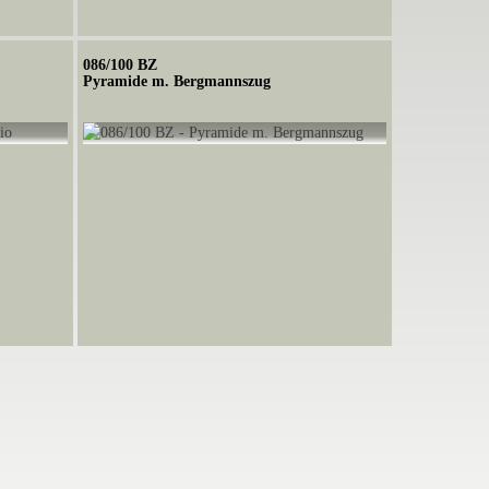
086/100 BZ
Pyramide m. Bergmannszug