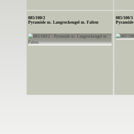
085/100/2
085/100/3
Pyramide m. Langrockengel m. Falten
Pyramide