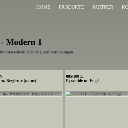
HOME
PRODUKTE
PARTNER
K
 - Modern 1
 30 unterschiedlichen Figurenbestückungen.
BN
085/100 E
m. Bergleute (natur)
Pyramide m. Engel