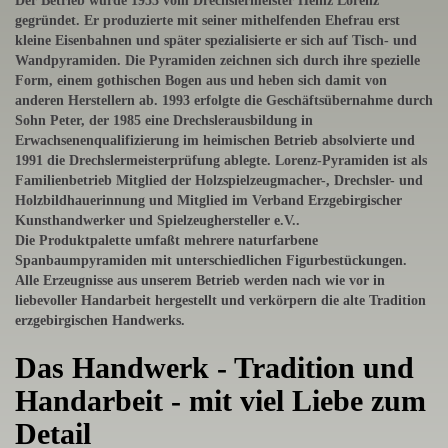
Der Betrieb wurde 1953 vom Drechslermeister Heinz Lorenz
gegründet. Er produzierte mit seiner mithelfenden Ehefrau erst
kleine Eisenbahnen und später spezialisierte er sich auf Tisch- und
Wandpyramiden. Die Pyramiden zeichnen sich durch ihre spezielle
Form, einem gothischen Bogen aus und heben sich damit von
anderen Herstellern ab. 1993 erfolgte die Geschäftsübernahme durch
Sohn Peter, der 1985 eine Drechslerausbildung in
Erwachsenenqualifizierung im heimischen Betrieb absolvierte und
1991 die Drechslermeisterprüfung ablegte. Lorenz-Pyramiden ist als
Familienbetrieb Mitglied der Holzspielzeugmacher-, Drechsler- und
Holzbildhauerinnung und Mitglied im Verband Erzgebirgischer
Kunsthandwerker und Spielzeughersteller e.V..
Die Produktpalette umfaßt mehrere naturfarbene
Spanbaumpyramiden mit unterschiedlichen Figurbestückungen.
Alle Erzeugnisse aus unserem Betrieb werden nach wie vor in
liebevoller Handarbeit hergestellt und verkörpern die alte Tradition
erzgebirgischen Handwerks.
Das Handwerk - Tradition und
Handarbeit - mit viel Liebe zum
Detail