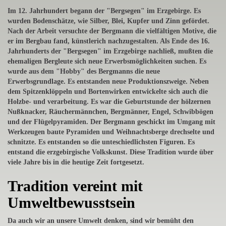
Im 12. Jahrhundert begann der "Bergsegen" im Erzgebirge. Es
wurden Bodenschätze, wie Silber, Blei, Kupfer und Zinn gefördet.
Nach der Arbeit versuchte der Bergmann die vielfältigen Motive, die
er im Bergbau fand, künstlerich nachzugestalten. Als Ende des 16.
Jahrhunderts der "Bergsegen" im Erzgebirge nachließ, mußten die
ehemaligen Bergleute sich neue Erwerbsmöglichkeiten suchen. Es
wurde aus dem "Hobby" des Bergmanns die neue
Erwerbsgrundlage. Es entstanden neue Produktionszweige. Neben
dem Spitzenklöppeln und Bortenwirken entwickelte sich auch die
Holzbe- und verarbeitung. Es war die Geburtstunde der hölzernen
Nußknacker, Räuchermännchen, Bergmänner, Engel, Schwibbögen
und der Flügelpyramiden. Der Bergmann geschickt im Umgang mit
Werkzeugen baute Pyramiden und Weihnachtsberge drechselte und
schnitzte. Es entstanden so die unteschiedlichsten Figuren. Es
entstand die erzgebirgische Volkskunst. Diese Tradition wurde über
viele Jahre bis in die heutige Zeit fortgesetzt.
Tradition vereint mit
Umweltbewusstsein
Da auch wir an unsere Umwelt denken, sind wir bemüht den